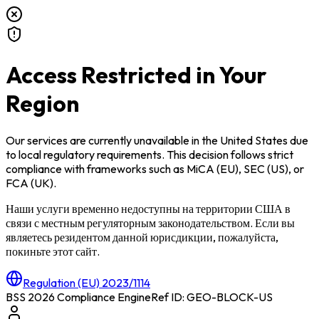
Access Restricted in Your
Region
Our services are currently unavailable in
the United States
due
to local regulatory requirements. This decision follows strict
compliance with frameworks such as
MiCA (EU)
,
SEC (US)
, or
FCA (UK)
.
Наши услуги временно недоступны на территории
США
в
связи с местным регуляторным законодательством. Если вы
являетесь резидентом данной юрисдикции, пожалуйста,
покиньте этот сайт.
Regulation (EU) 2023/1114
BSS 2026 Compliance Engine
Ref ID: GEO-BLOCK-
US