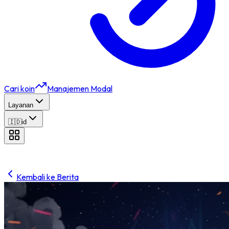
Cari koin
Manajemen Modal
Layanan
🇮🇩
id
Kembali ke Berita