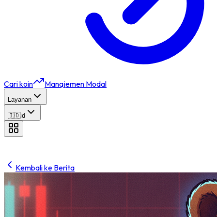
Cari koin
Manajemen Modal
Layanan
🇮🇩
id
Kembali ke Berita