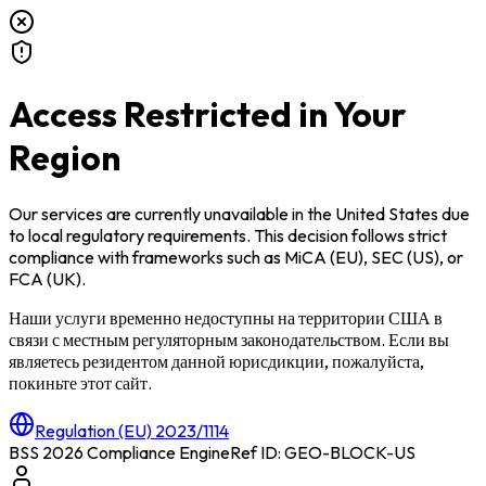
Access Restricted in Your
Region
Our services are currently unavailable in
the United States
due
to local regulatory requirements. This decision follows strict
compliance with frameworks such as
MiCA (EU)
,
SEC (US)
, or
FCA (UK)
.
Наши услуги временно недоступны на территории
США
в
связи с местным регуляторным законодательством. Если вы
являетесь резидентом данной юрисдикции, пожалуйста,
покиньте этот сайт.
Regulation (EU) 2023/1114
BSS 2026 Compliance Engine
Ref ID: GEO-BLOCK-
US