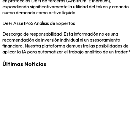
en protocolos DeFi de terceros (Arbitrum, Ethereum),
expandiendo significativamente la utilidad del token y creando
nueva demanda como activo líquido.
DeFi Asset
PoS
Análisis de Expertos
Descargo de responsabilidad: Esta información no es una
recomendación de inversión individual ni un asesoramiento
financiero. Nuestra plataforma demuestra las posibilidades de
aplicar la IA para automatizar el trabajo analítico de un trader.*
Últimas Noticias
LAB
5/3/2026