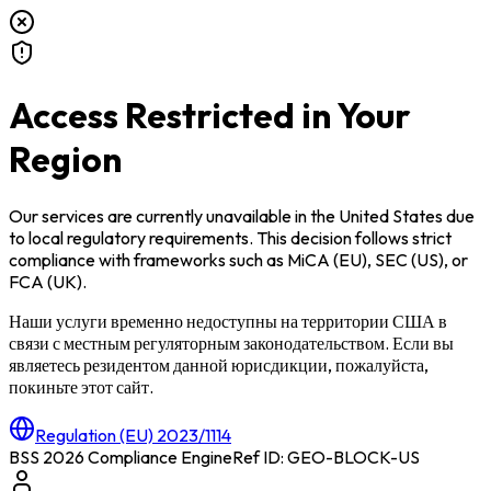
Access Restricted in Your
Region
Our services are currently unavailable in
the United States
due
to local regulatory requirements. This decision follows strict
compliance with frameworks such as
MiCA (EU)
,
SEC (US)
, or
FCA (UK)
.
Наши услуги временно недоступны на территории
США
в
связи с местным регуляторным законодательством. Если вы
являетесь резидентом данной юрисдикции, пожалуйста,
покиньте этот сайт.
Regulation (EU) 2023/1114
BSS 2026 Compliance Engine
Ref ID: GEO-BLOCK-
US