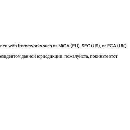
iance with frameworks such as
MiCA (EU)
,
SEC (US)
, or
FCA (UK)
.
 резидентом данной юрисдикции, пожалуйста, покиньте этот