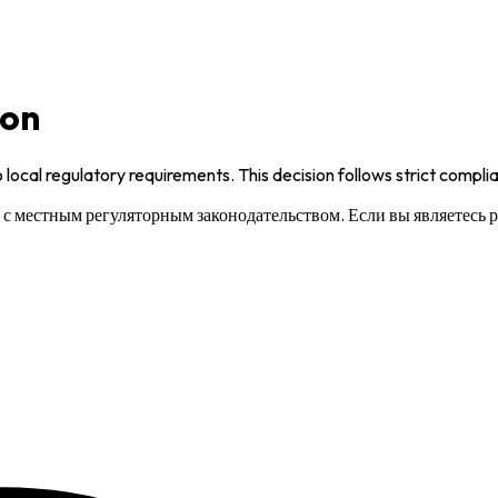
ion
 local regulatory requirements. This decision follows strict compl
и с местным регуляторным законодательством. Если вы являетесь