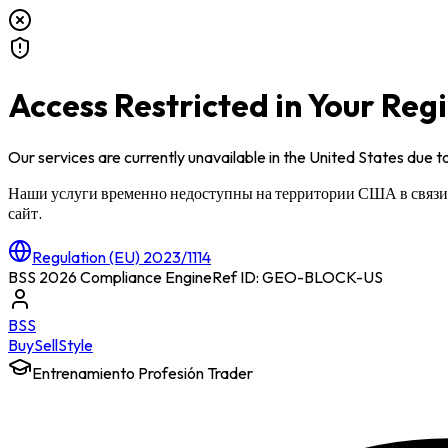
Access Restricted in Your Reg
Our services are currently unavailable in
the United States
due to
Наши услуги временно недоступны на территории
США
в связ
сайт.
Regulation (EU) 2023/1114
BSS 2026 Compliance Engine
Ref ID: GEO-BLOCK-
US
BSS
Buy
Sell
Style
Entrenamiento Profesión Trader