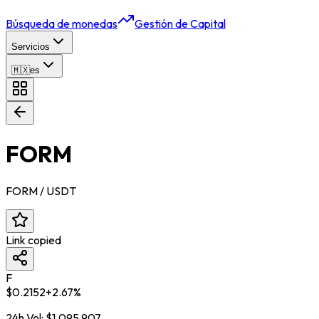
Búsqueda de monedas
Gestión de Capital
Servicios
🇲🇽
es
FORM
FORM
/ USDT
Link copied
F
$
0.2152
+
2.67
%
24h Vol:
$
1,095,907