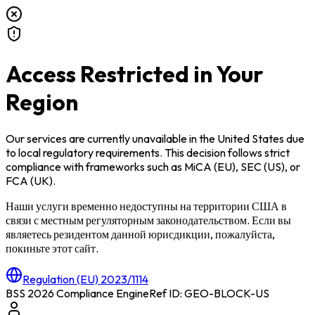
Access Restricted in Your
Region
Our services are currently unavailable in
the United States
due
to local regulatory requirements. This decision follows strict
compliance with frameworks such as
MiCA (EU)
,
SEC (US)
, or
FCA (UK)
.
Наши услуги временно недоступны на территории
США
в
связи с местным регуляторным законодательством. Если вы
являетесь резидентом данной юрисдикции, пожалуйста,
покиньте этот сайт.
Regulation (EU) 2023/1114
BSS 2026 Compliance Engine
Ref ID: GEO-BLOCK-
US