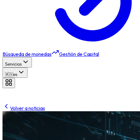
Búsqueda de monedas
Gestión de Capital
Servicios
🇲🇽
es
Volver a noticias