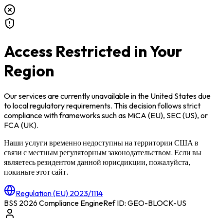
Access Restricted in Your
Region
Our services are currently unavailable in
the United States
due
to local regulatory requirements. This decision follows strict
compliance with frameworks such as
MiCA (EU)
,
SEC (US)
, or
FCA (UK)
.
Наши услуги временно недоступны на территории
США
в
связи с местным регуляторным законодательством. Если вы
являетесь резидентом данной юрисдикции, пожалуйста,
покиньте этот сайт.
Regulation (EU) 2023/1114
BSS 2026 Compliance Engine
Ref ID: GEO-BLOCK-
US