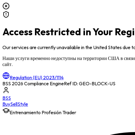
Access Restricted in Your Reg
Our services are currently unavailable in
the United States
due to
Наши услуги временно недоступны на территории
США
в связ
сайт.
Regulation (EU) 2023/1114
BSS 2026 Compliance Engine
Ref ID: GEO-BLOCK-
US
BSS
Buy
Sell
Style
Entrenamiento Profesión Trader