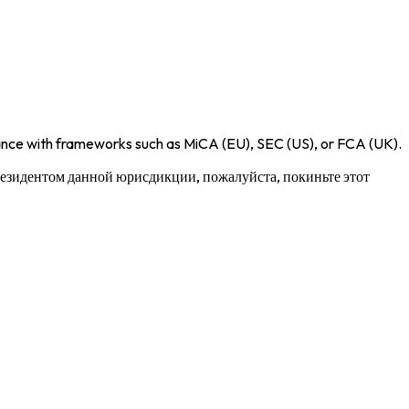
iance with frameworks such as
MiCA (EU)
,
SEC (US)
, or
FCA (UK)
.
 резидентом данной юрисдикции, пожалуйста, покиньте этот