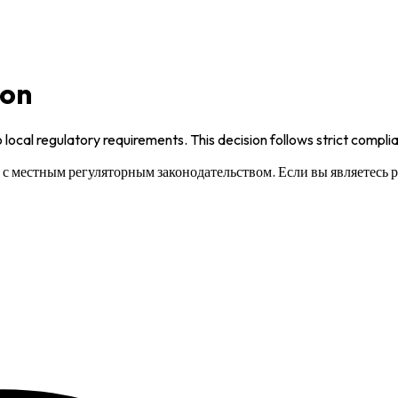
ion
 local regulatory requirements. This decision follows strict compl
и с местным регуляторным законодательством. Если вы являетесь