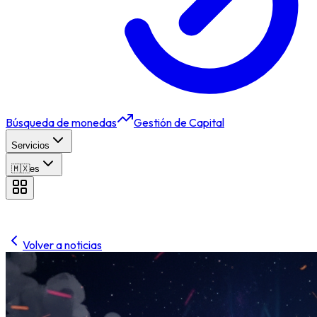
Búsqueda de monedas
Gestión de Capital
Servicios
🇲🇽
es
Volver a noticias