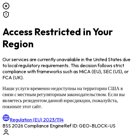
Access Restricted in Your
Region
Our services are currently unavailable in
the United States
due
to local regulatory requirements. This decision follows strict
compliance with frameworks such as
MiCA (EU)
,
SEC (US)
, or
FCA (UK)
.
Наши услуги временно недоступны на территории
США
в
связи с местным регуляторным законодательством. Если вы
являетесь резидентом данной юрисдикции, пожалуйста,
покиньте этот сайт.
Regulation (EU) 2023/1114
BSS 2026 Compliance Engine
Ref ID: GEO-BLOCK-
US