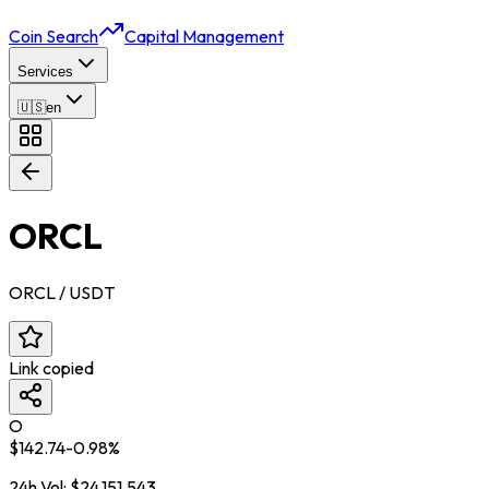
Coin Search
Capital Management
Services
🇺🇸
en
ORCL
ORCL
/ USDT
Link copied
O
$
142.74
-0.98
%
24h Vol:
$
24,151,543