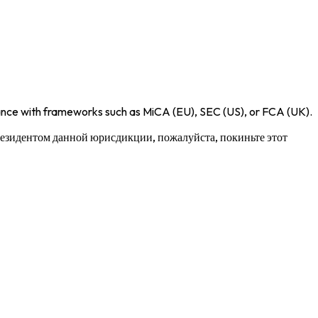
iance with frameworks such as
MiCA (EU)
,
SEC (US)
, or
FCA (UK)
.
 резидентом данной юрисдикции, пожалуйста, покиньте этот