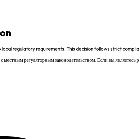
ion
 local regulatory requirements. This decision follows strict compl
и с местным регуляторным законодательством. Если вы являетесь