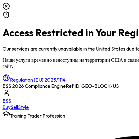
Access Restricted in Your Reg
Our services are currently unavailable in
the United States
due to
Наши услуги временно недоступны на территории
США
в связ
сайт.
Regulation (EU) 2023/1114
BSS 2026 Compliance Engine
Ref ID: GEO-BLOCK-
US
BSS
Buy
Sell
Style
Training Trader Profession