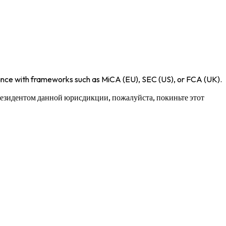
iance with frameworks such as
MiCA (EU)
,
SEC (US)
, or
FCA (UK)
.
 резидентом данной юрисдикции, пожалуйста, покиньте этот