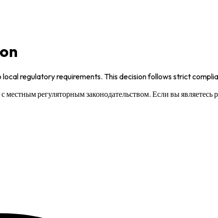
ion
 local regulatory requirements. This decision follows strict compl
и с местным регуляторным законодательством. Если вы являетесь