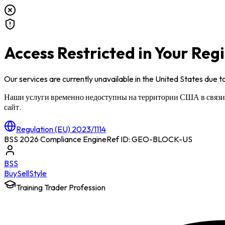
Access Restricted in Your Reg
Our services are currently unavailable in
the United States
due to
Наши услуги временно недоступны на территории
США
в связ
сайт.
Regulation (EU) 2023/1114
BSS 2026 Compliance Engine
Ref ID: GEO-BLOCK-
US
BSS
Buy
Sell
Style
Training Trader Profession