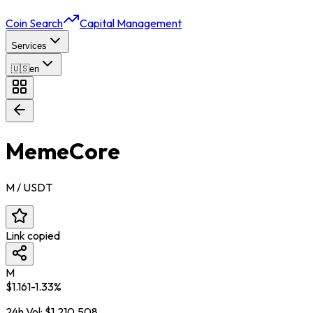
Coin Search
Capital Management
Services
🇺🇸
en
MemeCore
M
/ USDT
Link copied
M
$
1.161
-1.33
%
24h Vol:
$
1,210,508